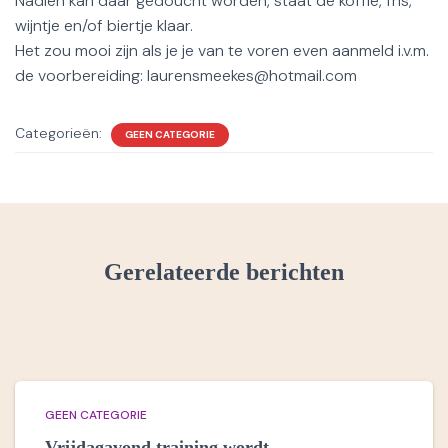
Nadien kan dáár gedoucht worden, staat de koffie, fris,
wijntje en/of biertje klaar.
Het zou mooi zijn als je je van te voren even aanmeld i.v.m.
de voorbereiding: laurensmeekes@hotmail.com
Categorieën:
GEEN CATEGORIE
Gerelateerde berichten
GEEN CATEGORIE
Vrijdagavond training wordt