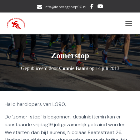
info@lopersgroep90.nl
TOGGL
Zomerstop
Gepubliceerd door
Connie Baars
op
14 juli 2013
Hallo hardlopers van LG90,
De ‘zomer-stop’ is begonnen, desalniettemin kan er
aanstaande vrijdag19 juli gezamenlijk getraind worden.
We starten dan bij Laurens, Nicolaas Beetsstraat 26.