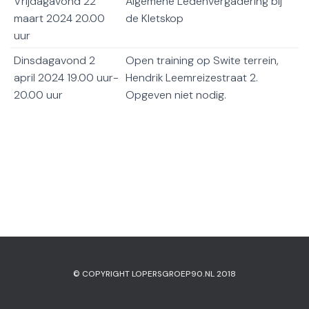
Vrijdagavond 22
Algemene Ledenvergadering bij
maart 2024 20.00
de Kletskop
uur
Dinsdagavond 2
Open training op Swite terrein,
april 2024 19.00 uur-
Hendrik Leemreizestraat 2.
20.00 uur
Opgeven niet nodig.
© COPYRIGHT LOPERSGROEP90.NL 2018