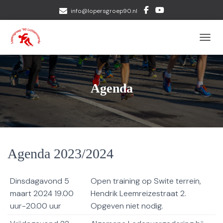
info@lopersgroep90.nl
TOGGL
Agenda
Agenda 2023/2024
Dinsdagavond 5
Open training op Swite terrein,
maart 2024 19.00
Hendrik Leemreizestraat 2.
uur-20.00 uur
Opgeven niet nodig.