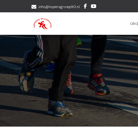
info@lopersgroep90.nl
ORG