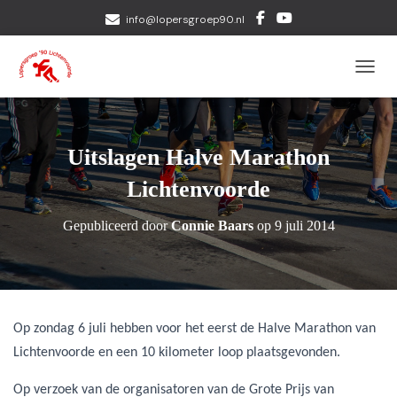
info@lopersgroep90.nl
TOGGL
Uitslagen Halve Marathon
Lichtenvoorde
Gepubliceerd door
Connie Baars
op
9 juli 2014
Op zondag 6 juli hebben voor het eerst de Halve Marathon van
Lichtenvoorde en een 10 kilometer loop plaatsgevonden.
Op verzoek van de organisatoren van de Grote Prijs van