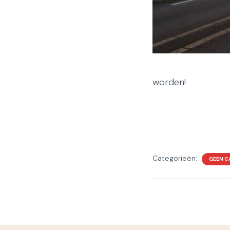
worden!
Categorieën:
GEEN C