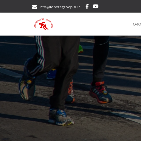
info@lopersgroep90.nl
ORG