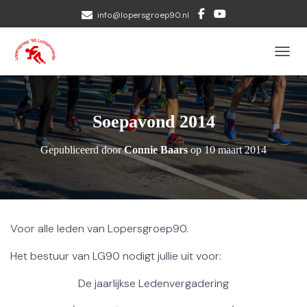
info@lopersgroep90.nl
TOGGL
Soepavond 2014
Gepubliceerd door
Connie Baars
op
10 maart 2014
Voor alle leden van Lopersgroep90.
Het bestuur van LG90 nodigt jullie uit voor:
De jaarlijkse Ledenvergadering