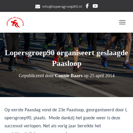
info@lopersgroep90.nl
TOGGL
Lopersgroep90 organiseert geslaagde
Paasloop
Gepubliceerd door
Connie Baars
op
25 april 2014
Op eerste Paasdag vond de 23e Paasloop, georganiseerd door L
opersgroep90, plaats. Mede dankzij het goede weer is deze
succesvol verlopen.
Net als vorig jaar bereikte het