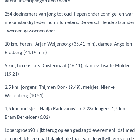
aantal inschrijvingen een record.
254 deelnemers,van jong tot oud, liepen onder zonnige en war
me
omstandigheden hun kilometers. De verschillende afstanden
werden
gewonnen door:
10 km, heren: Arjan Weijenborg (35.41 min), dames: Angelien
Rietberg (44.19 min)
5 km, heren: Lars Duistermaat (16.11), dames: Lisa te Molder
(19.21)
2,5 km, jongens: Thijmen Oonk (9.49), meisjes: Nienke
Weijenberg (10.51)
1,5 km, meisjes : Nadja Radovanovic ( 7.23) Jongens 1,5 km:
Bram Berkelder (6.02)
Lopersgroep90 kijkt terug op een geslaagd evenement, dat med
e mogelijk is gemaakt dankzij de inzet van de vrijwilligers en de