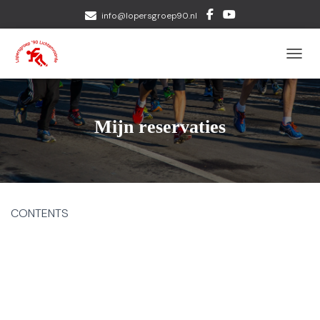
info@lopersgroep90.nl
TOGGL
Mijn reservaties
CONTENTS