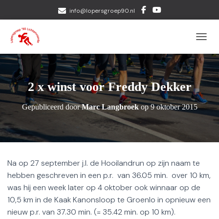
info@lopersgroep90.nl
TOGGL
2 x winst voor Freddy Dekker
Gepubliceerd door
Marc Langbroek
op
9 oktober 2015
Na op 27 september j.l. de Hooilandrun op zijn naam te
hebben geschreven in een p.r. van 36.05 min. over 10 km,
was hij een week later op 4 oktober ook winnaar op de
10,5 km in de Kaak Kanonsloop te Groenlo in opnieuw een
nieuw p.r. van 37.30 min. (= 35.42 min. op 10 km).