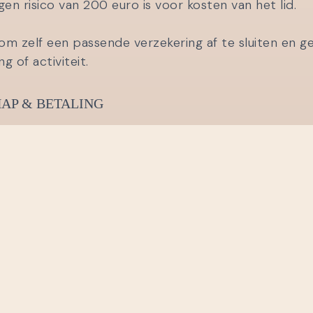
igen risico van 200 euro is voor kosten van het lid.
om zelf een passende verzekering af te sluiten en 
ng of activiteit.
AP & BETALING
ap van Lopersgroep ’90 loopt van 1 januari tot 31 
januari. De contributie wordt eenmaal per jaar geïnc
het lidmaatschap dient schriftelijk te geschieden 
persgroep90.nl.
TIE
over trainingen verloopt via appgroepen. Stukken 
info app van Lopersgroep ’90 gedeeld.