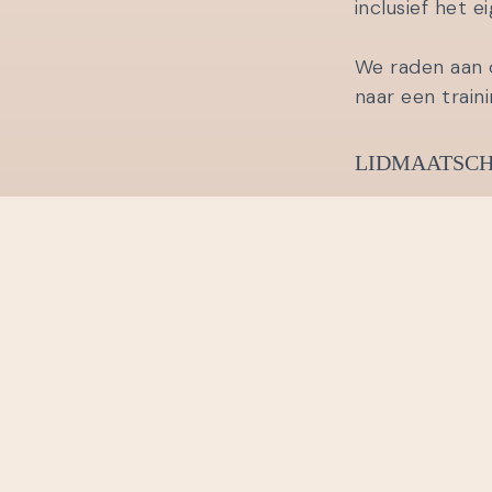
inclusief het e
We raden aan 
naar een traini
LIDMAATSCH
Het lidmaatsch
verlengd op 1 
Opzegging van 
secretaris@lo
COMMUNICA
Communicatie 
worden in de 