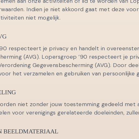
emen aan onze activiteiten of lid te worden van Lo
waarden. Indien je niet akkoord gaat met deze voor
iviteiten niet mogelijk.
VG
90 respecteert je privacy en handelt in overeens
erming (AVG). Lopersgroep ’90 respecteert je pri
erordening Gegevensbescherming (AVG). Door deel t
oor het verzamelen en gebruiken van persoonlijke 
ELING
orden niet zonder jouw toestemming gedeeld met and
len voor verenigings gerelateerde doeleinden, zull
N BEELDMATERIAAL