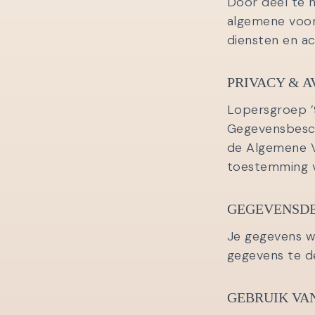
Door deel te n
algemene voor
diensten en act
PRIVACY & A
Lopersgroep ’
Gegevensbesch
de Algemene V
toestemming v
GEGEVENSD
Je gegevens w
gegevens te de
GEBRUIK VA