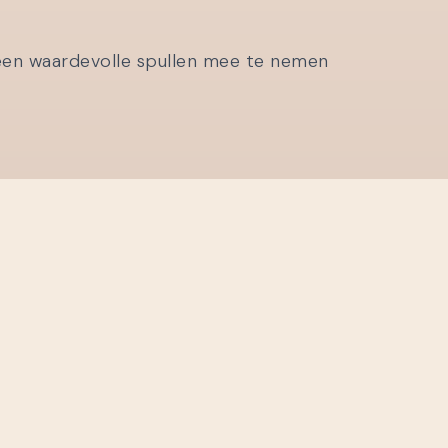
geen waardevolle spullen mee te nemen
december en wordt jaarlijks automatisch
asseerd via automatische incasso.
door een
e-mail
te sturen naar
voor de algemene ledenvergadering