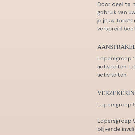
Door deel te 
gebruik van u
je jouw toest
verspreid beel
AANSPRAKEL
Lopersgroep ’9
activiteiten. 
activiteiten.
VERZEKERIN
Lopersgroep’90
Lopersgroep’90
blijvende inval